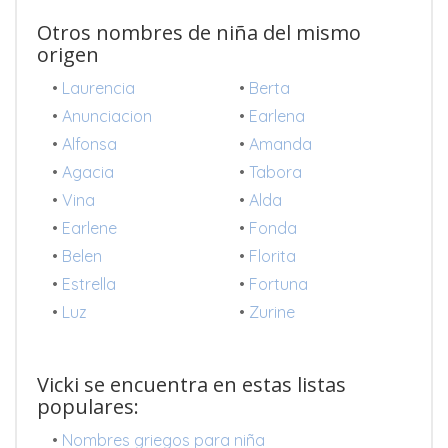
Otros nombres de niña del mismo
origen
•
Laurencia
•
Berta
•
Anunciacion
•
Earlena
•
Alfonsa
•
Amanda
•
Agacia
•
Tabora
•
Vina
•
Alda
•
Earlene
•
Fonda
•
Belen
•
Florita
•
Estrella
•
Fortuna
•
Luz
•
Zurine
Vicki se encuentra en estas listas
populares:
•
Nombres griegos para niña