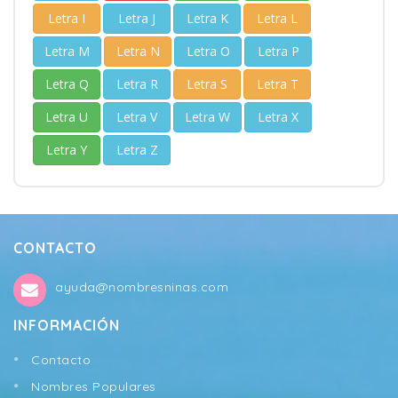
Letra I
Letra J
Letra K
Letra L
Letra M
Letra N
Letra O
Letra P
Letra Q
Letra R
Letra S
Letra T
Letra U
Letra V
Letra W
Letra X
Letra Y
Letra Z
CONTACTO
ayuda@nombresninas.com
INFORMACIÓN
Contacto
Nombres Populares