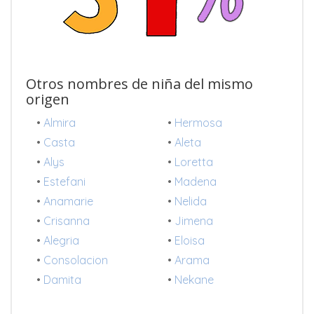
Otros nombres de niña del mismo
origen
•
Almira
•
Hermosa
•
Casta
•
Aleta
•
Alys
•
Loretta
•
Estefani
•
Madena
•
Anamarie
•
Nelida
•
Crisanna
•
Jimena
•
Alegria
•
Eloisa
•
Consolacion
•
Arama
•
Damita
•
Nekane