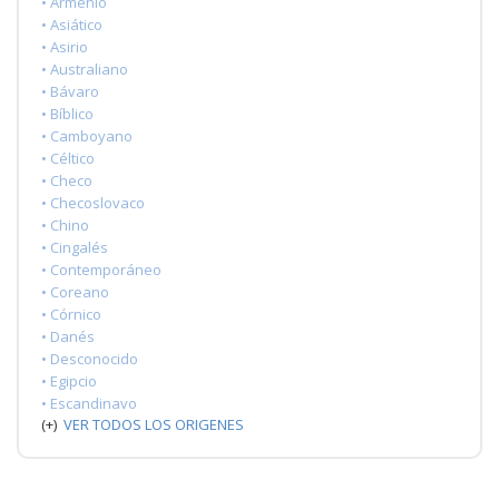
• Armenio
• Asiático
• Asirio
• Australiano
• Bávaro
• Bíblico
• Camboyano
• Céltico
• Checo
• Checoslovaco
• Chino
• Cingalés
• Contemporáneo
• Coreano
• Córnico
• Danés
• Desconocido
• Egipcio
• Escandinavo
(+)
VER TODOS LOS ORIGENES