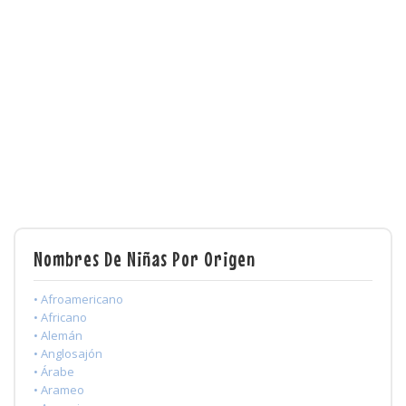
Nombres De Niñas Por Origen
• Afroamericano
• Africano
• Alemán
• Anglosajón
• Árabe
• Arameo