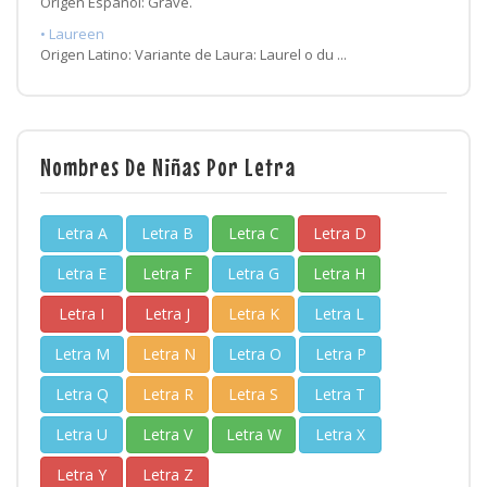
Origen Español: Grave.
• Laureen
Origen Latino: Variante de Laura: Laurel o du ...
Nombres De Niñas Por Letra
Letra A
Letra B
Letra C
Letra D
Letra E
Letra F
Letra G
Letra H
Letra I
Letra J
Letra K
Letra L
Letra M
Letra N
Letra O
Letra P
Letra Q
Letra R
Letra S
Letra T
Letra U
Letra V
Letra W
Letra X
Letra Y
Letra Z