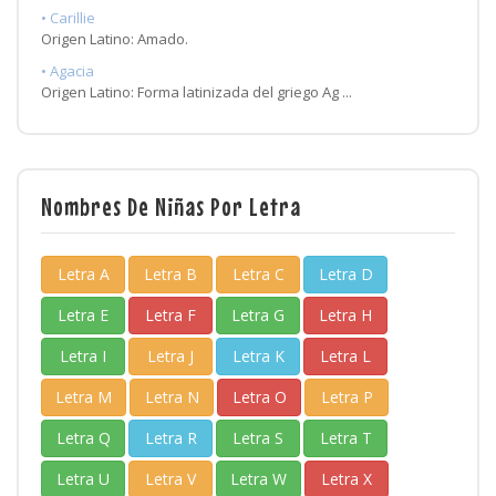
• Carillie
Origen Latino: Amado.
• Agacia
Origen Latino: Forma latinizada del griego Ag ...
Nombres De Niñas Por Letra
Letra A
Letra B
Letra C
Letra D
Letra E
Letra F
Letra G
Letra H
Letra I
Letra J
Letra K
Letra L
Letra M
Letra N
Letra O
Letra P
Letra Q
Letra R
Letra S
Letra T
Letra U
Letra V
Letra W
Letra X