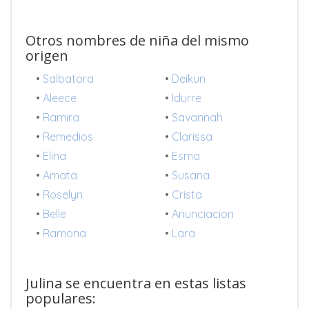
Otros nombres de niña del mismo
origen
•
Salbatora
•
Deikun
•
Aleece
•
Idurre
•
Ramira
•
Savannah
•
Remedios
•
Clarissa
•
Elina
•
Esma
•
Amata
•
Susana
•
Roselyn
•
Crista
•
Belle
•
Anunciacion
•
Ramona
•
Lara
Julina se encuentra en estas listas
populares: