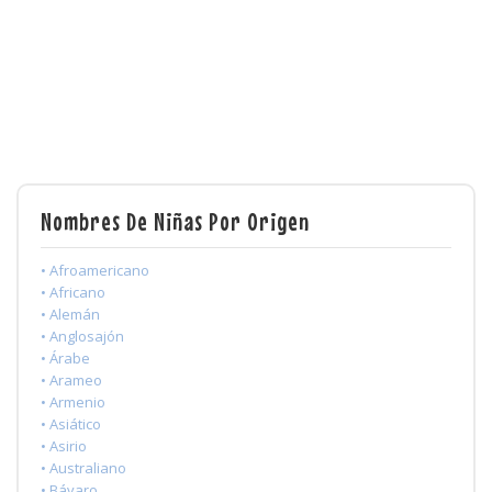
Nombres De Niñas Por Origen
• Afroamericano
• Africano
• Alemán
• Anglosajón
• Árabe
• Arameo
• Armenio
• Asiático
• Asirio
• Australiano
• Bávaro