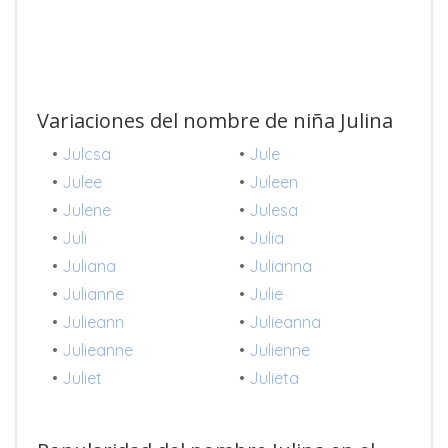
Variaciones del nombre de niña Julina
•
Julcsa
•
Jule
•
Julee
•
Juleen
•
Julene
•
Julesa
•
Juli
•
Julia
•
Juliana
•
Julianna
•
Julianne
•
Julie
•
Julieann
•
Julieanna
•
Julieanne
•
Julienne
•
Juliet
•
Julieta