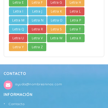
Letra E
Letra F
Letra G
Letra H
Letra I
Letra J
Letra K
Letra L
Letra M
Letra N
Letra O
Letra P
Letra Q
Letra R
Letra S
Letra T
Letra U
Letra V
Letra W
Letra X
Letra Y
Letra Z
CONTACTO
ayuda@nombresninas.com
INFORMACIÓN
Contacto