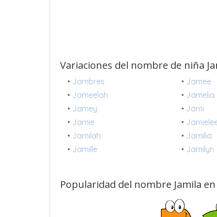
Variaciones del nombre de niña Ja
•
Jambres
•
Jamee
•
Jameelah
•
Jamelia
•
Jamey
•
Jami
•
Jamie
•
Jamiele
•
Jamilah
•
Jamilia
•
Jamille
•
Jamilyn
Popularidad del nombre Jamila en 