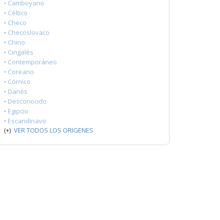
• Camboyano
• Céltico
• Checo
• Checoslovaco
• Chino
• Cingalés
• Contemporáneo
• Coreano
• Córnico
• Danés
• Desconocido
• Egipcio
• Escandinavo
(+)
VER TODOS LOS ORIGENES