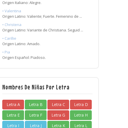
Origen Italiano: Alegre.
• Valentina
Origen Latino: Valiente; Fuerte. Femenino de ...
• Christena
Origen Latino: Variante de Christiana. Seguid ...
• Carillie
Origen Latino: Amado.
• Pia
Origen Español: Piadoso.
Nombres De Niñas Por Letra
Letra A
Letra B
Letra C
Letra D
Letra E
Letra F
Letra G
Letra H
Letra I
Letra J
Letra K
Letra L