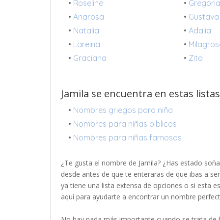
•
Roseline
•
Gregori
•
Anarosa
•
Gustava
•
Natalia
•
Adalia
•
Lareina
•
Milagro
•
Graciana
•
Zita
Jamila se encuentra en estas lista
•
Nombres griegos para niña
•
Nombres para niñas biblicos
•
Nombres para niñas famosas
¿Te gusta el nombre de Jamila? ¿Has estado soña
desde antes de que te enteraras de que ibas a se
ya tiene una lista extensa de opciones o si esta 
aquí para ayudarte a encontrar un nombre perfec
No hay nada más importante cuando se trata de b