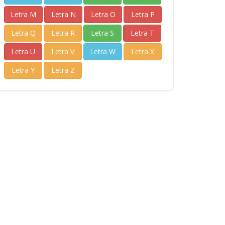
Letra M
Letra N
Letra O
Letra P
Letra Q
Letra R
Letra S
Letra T
Letra U
Letra V
Letra W
Letra X
Letra Y
Letra Z