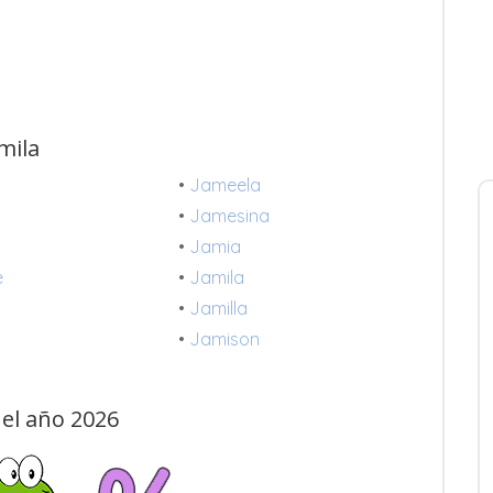
mila
•
Jameela
•
Jamesina
•
Jamia
e
•
Jamila
•
Jamilla
•
Jamison
el año 2026