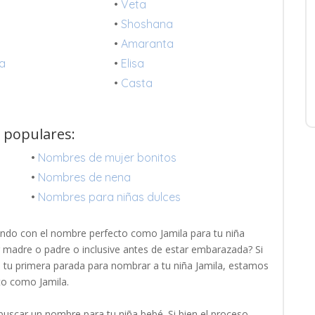
a
•
Veta
•
Shoshana
•
Amaranta
sa
•
Elisa
•
Casta
s populares:
•
Nombres de mujer bonitos
•
Nombres de nena
•
Nombres para niñas dulces
ndo con el nombre perfecto como Jamila para tu niña
r madre o padre o inclusive antes de estar embarazada? Si
es tu primera parada para nombrar a tu niña Jamila, estamos
to como Jamila.
uscar un nombre para tu niña bebé. Si bien el proceso