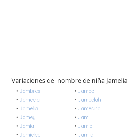
Variaciones del nombre de niña Jamelia
•
Jambres
•
Jamee
•
Jameela
•
Jameelah
•
Jamelia
•
Jamesina
•
Jamey
•
Jami
•
Jamia
•
Jamie
•
Jamielee
•
Jamila