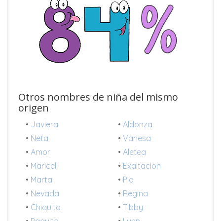
Otros nombres de niña del mismo
origen
•
Javiera
•
Aldonza
•
Neta
•
Vanesa
•
Amor
•
Aletea
•
Maricel
•
Exaltacion
•
Marta
•
Pia
•
Nevada
•
Regina
•
Chiquita
•
Tibby
•
Paquita
•
Lynn