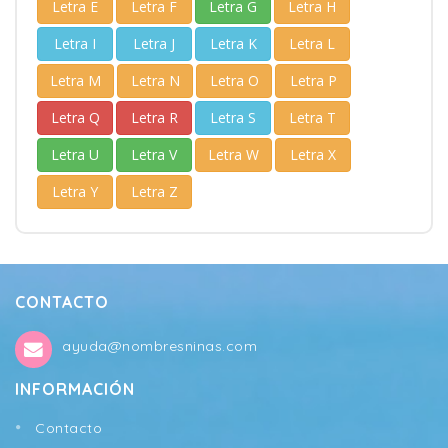
Letra E
Letra F
Letra G
Letra H
Letra I
Letra J
Letra K
Letra L
Letra M
Letra N
Letra O
Letra P
Letra Q
Letra R
Letra S
Letra T
Letra U
Letra V
Letra W
Letra X
Letra Y
Letra Z
CONTACTO
ayuda@nombresninas.com
INFORMACIÓN
Contacto