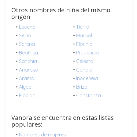
Otros nombres de niña del mismo
origen
•
Lucena
•
Tierra
•
Seina
•
Marisol
•
Serena
•
Florinia
•
Beatrisa
•
Prudencia
•
Sanchia
•
Celesta
•
Anarosa
•
Candie
•
Arama
•
Inoceneia
•
Alyce
•
Briza
•
Placida
•
Constanza
Vanora se encuentra en estas listas
populares:
•
Nombres de mujeres