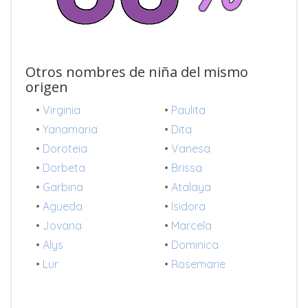
Otros nombres de niña del mismo
origen
•
Virginia
•
Paulita
•
Yanamaria
•
Dita
•
Doroteia
•
Vanesa
•
Dorbeta
•
Brissa
•
Garbina
•
Atalaya
•
Agueda
•
Isidora
•
Jovana
•
Marcela
•
Alys
•
Dominica
•
Lur
•
Rosemarie