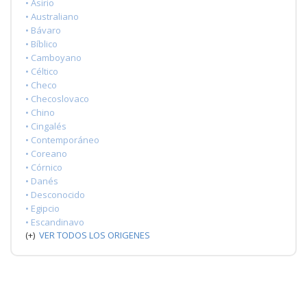
• Asirio
• Australiano
• Bávaro
• Bíblico
• Camboyano
• Céltico
• Checo
• Checoslovaco
• Chino
• Cingalés
• Contemporáneo
• Coreano
• Córnico
• Danés
• Desconocido
• Egipcio
• Escandinavo
(+)
VER TODOS LOS ORIGENES