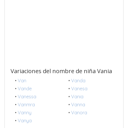
Variaciones del nombre de niña Vania
•
Van
•
Vanda
•
Vande
•
Vanesa
•
Vanessa
•
Vania
•
Vanmra
•
Vanna
•
Vanny
•
Vanora
•
Vanya