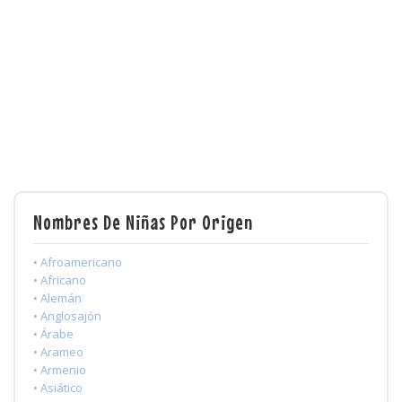
Nombres De Niñas Por Origen
• Afroamericano
• Africano
• Alemán
• Anglosajón
• Árabe
• Arameo
• Armenio
• Asiático