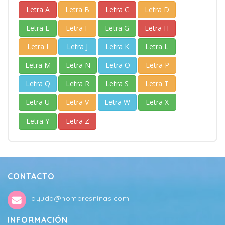
Letra A
Letra B
Letra C
Letra D
Letra E
Letra F
Letra G
Letra H
Letra I
Letra J
Letra K
Letra L
Letra M
Letra N
Letra O
Letra P
Letra Q
Letra R
Letra S
Letra T
Letra U
Letra V
Letra W
Letra X
Letra Y
Letra Z
CONTACTO
ayuda@nombresninas.com
INFORMACIÓN