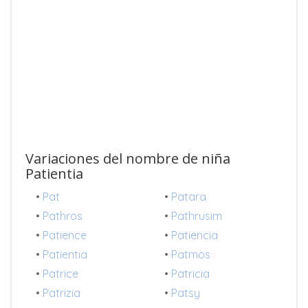
Variaciones del nombre de niña
Patientia
•
Pat
•
Patara
•
Pathros
•
Pathrusim
•
Patience
•
Patiencia
•
Patientia
•
Patmos
•
Patrice
•
Patricia
•
Patrizia
•
Patsy