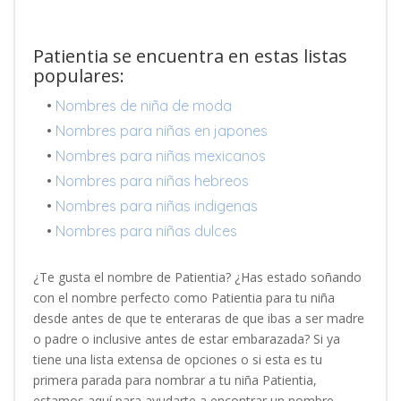
Patientia se encuentra en estas listas
populares:
•
Nombres de niña de moda
•
Nombres para niñas en japones
•
Nombres para niñas mexicanos
•
Nombres para niñas hebreos
•
Nombres para niñas indigenas
•
Nombres para niñas dulces
¿Te gusta el nombre de Patientia? ¿Has estado soñando
con el nombre perfecto como Patientia para tu niña
desde antes de que te enteraras de que ibas a ser madre
o padre o inclusive antes de estar embarazada? Si ya
tiene una lista extensa de opciones o si esta es tu
primera parada para nombrar a tu niña Patientia,
estamos aquí para ayudarte a encontrar un nombre