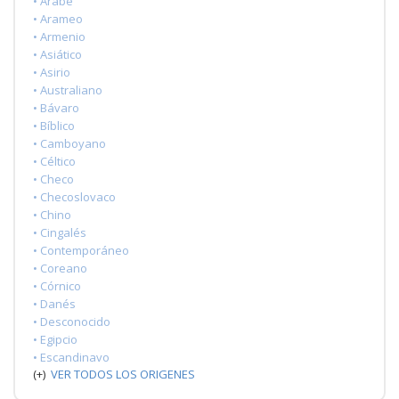
• Árabe
• Arameo
• Armenio
• Asiático
• Asirio
• Australiano
• Bávaro
• Bíblico
• Camboyano
• Céltico
• Checo
• Checoslovaco
• Chino
• Cingalés
• Contemporáneo
• Coreano
• Córnico
• Danés
• Desconocido
• Egipcio
• Escandinavo
(+)
VER TODOS LOS ORIGENES