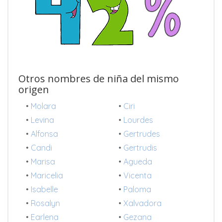
Otros nombres de niña del mismo
origen
•
Molara
•
Ciri
•
Levina
•
Lourdes
•
Alfonsa
•
Gertrudes
•
Candi
•
Gertrudis
•
Marisa
•
Agueda
•
Maricelia
•
Vicenta
•
Isabelle
•
Paloma
•
Rosalyn
•
Xalvadora
•
Earlena
•
Gezana