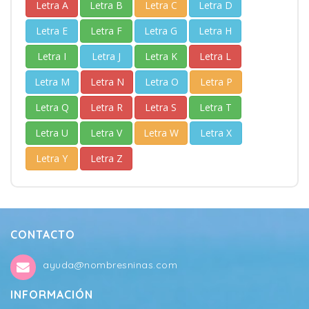
Letra A
Letra B
Letra C
Letra D
Letra E
Letra F
Letra G
Letra H
Letra I
Letra J
Letra K
Letra L
Letra M
Letra N
Letra O
Letra P
Letra Q
Letra R
Letra S
Letra T
Letra U
Letra V
Letra W
Letra X
Letra Y
Letra Z
CONTACTO
ayuda@nombresninas.com
INFORMACIÓN