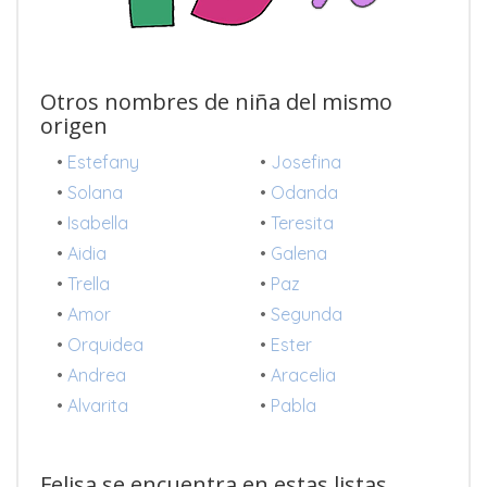
Otros nombres de niña del mismo
origen
•
Estefany
•
Josefina
•
Solana
•
Odanda
•
Isabella
•
Teresita
•
Aidia
•
Galena
•
Trella
•
Paz
•
Amor
•
Segunda
•
Orquidea
•
Ester
•
Andrea
•
Aracelia
•
Alvarita
•
Pabla
Felisa se encuentra en estas listas