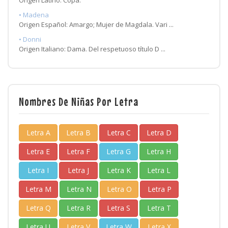
Origen Latino: Copa.
• Madena
Origen Español: Amargo; Mujer de Magdala. Vari ...
• Donni
Origen Italiano: Dama. Del respetuoso título D ...
Nombres De Niñas Por Letra
Letra A
Letra B
Letra C
Letra D
Letra E
Letra F
Letra G
Letra H
Letra I
Letra J
Letra K
Letra L
Letra M
Letra N
Letra O
Letra P
Letra Q
Letra R
Letra S
Letra T
Letra U
Letra V
Letra W
Letra X