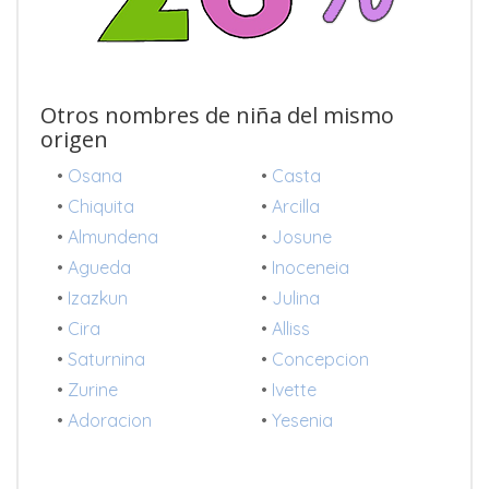
Otros nombres de niña del mismo
origen
•
Osana
•
Casta
•
Chiquita
•
Arcilla
•
Almundena
•
Josune
•
Agueda
•
Inoceneia
•
Izazkun
•
Julina
•
Cira
•
Alliss
•
Saturnina
•
Concepcion
•
Zurine
•
Ivette
•
Adoracion
•
Yesenia