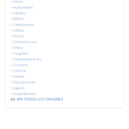
• Asirio
• Australiano
• Bávaro
• Bíblico
• Camboyano
• Céltico
• Checo
• Checoslovaco
• Chino
• Cingalés
• Contemporáneo
• Coreano
• Córnico
• Danés
• Desconocido
• Egipcio
• Escandinavo
(+)
VER TODOS LOS ORIGENES