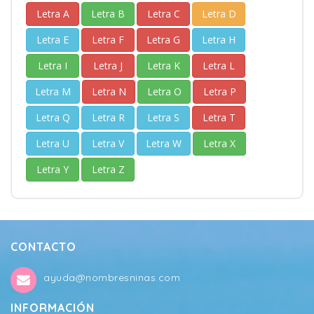
Letra A
Letra B
Letra C
Letra D
Letra E
Letra F
Letra G
Letra H
Letra I
Letra J
Letra K
Letra L
Letra M
Letra N
Letra O
Letra P
Letra Q
Letra R
Letra S
Letra T
Letra U
Letra V
Letra W
Letra X
Letra Y
Letra Z
CONTACTO
ayuda@nombresninas.com
INFORMACIÓN