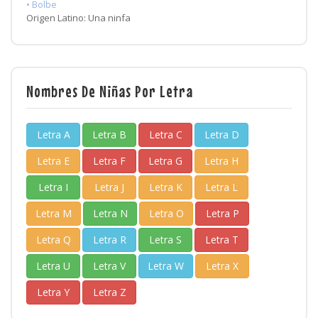
• Bolbe
Origen Latino: Una ninfa
Nombres De Niñas Por Letra
Letra A
Letra B
Letra C
Letra D
Letra E
Letra F
Letra G
Letra H
Letra I
Letra J
Letra K
Letra L
Letra M
Letra N
Letra O
Letra P
Letra Q
Letra R
Letra S
Letra T
Letra U
Letra V
Letra W
Letra X
Letra Y
Letra Z