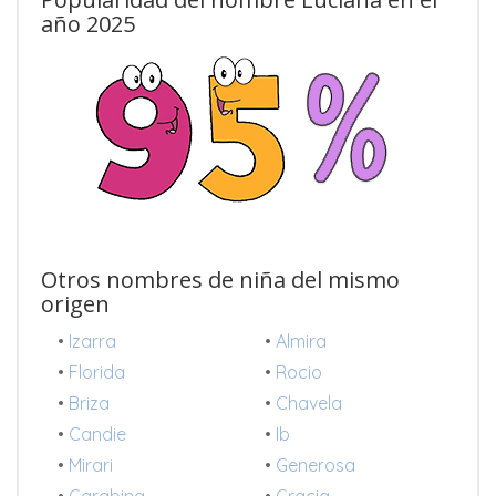
año 2025
Otros nombres de niña del mismo
origen
•
Izarra
•
Almira
•
Florida
•
Rocio
•
Briza
•
Chavela
•
Candie
•
Ib
•
Mirari
•
Generosa
•
Garabina
•
Gracia