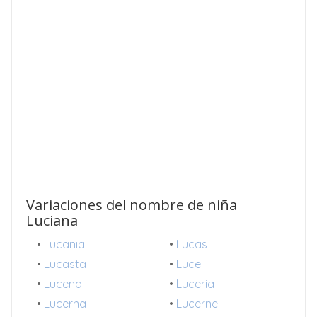
Variaciones del nombre de niña
Luciana
•
Lucania
•
Lucas
•
Lucasta
•
Luce
•
Lucena
•
Luceria
•
Lucerna
•
Lucerne