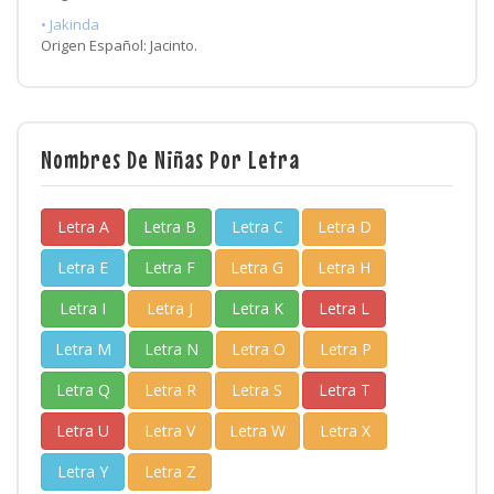
• Jakinda
Origen Español: Jacinto.
Nombres De Niñas Por Letra
Letra A
Letra B
Letra C
Letra D
Letra E
Letra F
Letra G
Letra H
Letra I
Letra J
Letra K
Letra L
Letra M
Letra N
Letra O
Letra P
Letra Q
Letra R
Letra S
Letra T
Letra U
Letra V
Letra W
Letra X
Letra Y
Letra Z