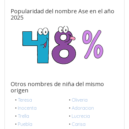
Popularidad del nombre Ase en el año
2025
Otros nombres de niña del mismo
origen
•
Teresa
•
Oliveria
•
Inocenta
•
Adoracion
•
Trella
•
Lucrecia
•
Puebla
•
Carisa