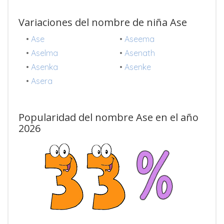
Variaciones del nombre de niña Ase
•
Ase
•
Aseema
•
Aselma
•
Asenath
•
Asenka
•
Asenke
•
Asera
Popularidad del nombre Ase en el año
2026