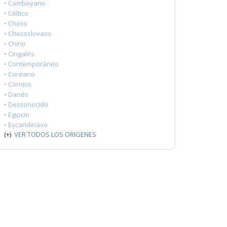
• Camboyano
• Céltico
• Checo
• Checoslovaco
• Chino
• Cingalés
• Contemporáneo
• Coreano
• Córnico
• Danés
• Desconocido
• Egipcio
• Escandinavo
(+)
VER TODOS LOS ORIGENES