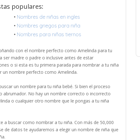
stas populares:
•
Nombres de niñas en ingles
•
Nombres griegos para niña
•
Nombres para niñas tiernos
oñando con el nombre perfecto como Amelinda para tu
a ser madre o padre o inclusive antes de estar
ones o si esta es tu primera parada para nombrar a tu niña
ar un nombre perfecto como Amelinda.
uscar un nombre para tu niña bebé. Si bien el proceso
oco abrumador. No hay un nombre correcto o incorrecto
linda o cualquier otro nombre que le pongas a tu niña
e a buscar como nombrar a tu niña. Con más de 50,000
 de datos te ayudaremos a elegir un nombre de niña que
ña.