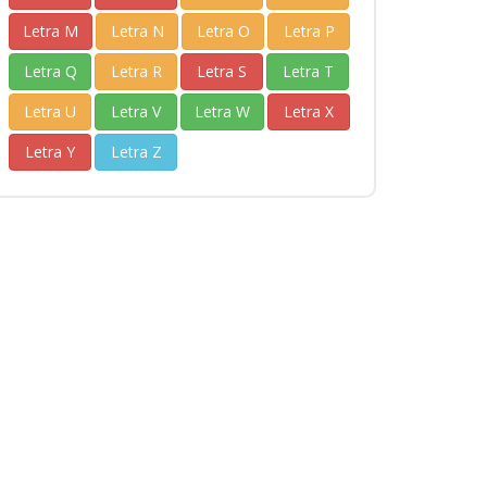
Letra M
Letra N
Letra O
Letra P
Letra Q
Letra R
Letra S
Letra T
Letra U
Letra V
Letra W
Letra X
Letra Y
Letra Z