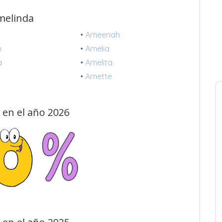
melinda
•
Ameenah
h
•
Amelia
a
•
Amelita
•
Amette
en el año 2026