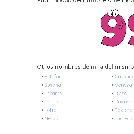
Popularidad del nombre Amelinda 
Otros nombres de niña del mismo
•
Estefania
•
Crisann
•
Susana
•
Vanesa
•
Eskama
•
Blasa
•
Charo
•
Dukine
•
Lolita
•
Pastora
•
Nelida
•
Lucrecia