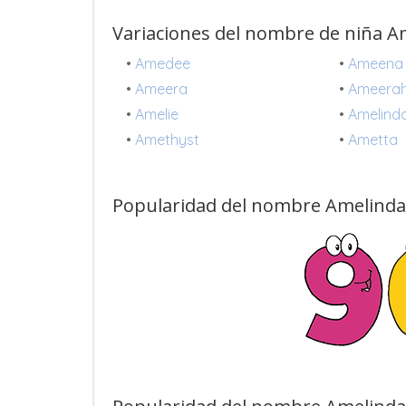
Variaciones del nombre de niña A
•
Amedee
•
Ameena
•
Ameera
•
Ameera
•
Amelie
•
Amelind
•
Amethyst
•
Ametta
Popularidad del nombre Amelinda 