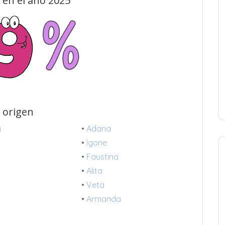
en el año 2025
 origen
a
•
Adana
•
Igone
•
Faustina
•
Alita
•
Veta
•
Armanda