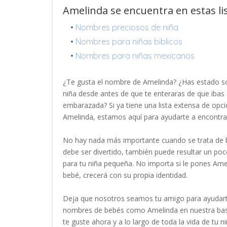
Amelinda se encuentra en estas li
•
Nombres preciosos de niña
•
Nombres para niñas biblicos
•
Nombres para niñas mexicanos
¿Te gusta el nombre de Amelinda? ¿Has estado s
niña desde antes de que te enteraras de que ibas 
embarazada? Si ya tiene una lista extensa de opci
Amelinda, estamos aquí para ayudarte a encontr
No hay nada más importante cuando se trata de b
debe ser divertido, también puede resultar un p
para tu niña pequeña. No importa si le pones Ame
bebé, crecerá con su propia identidad.
Deja que nosotros seamos tu amigo para ayudart
nombres de bebés como Amelinda en nuestra base
te guste ahora y a lo largo de toda la vida de tu ni