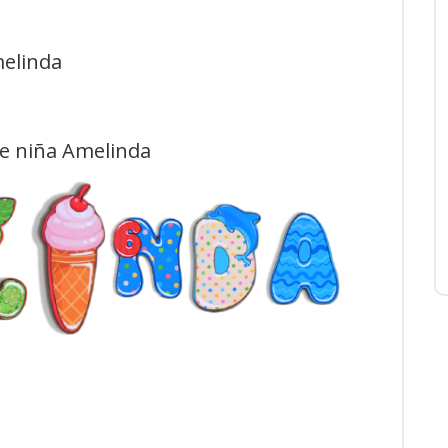
melinda
de niña Amelinda