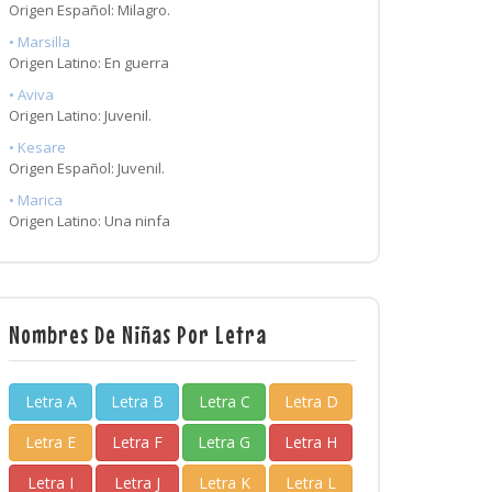
Origen Español: Milagro.
• Marsilla
Origen Latino: En guerra
• Aviva
Origen Latino: Juvenil.
• Kesare
Origen Español: Juvenil.
• Marica
Origen Latino: Una ninfa
Nombres De Niñas Por Letra
Letra A
Letra B
Letra C
Letra D
Letra E
Letra F
Letra G
Letra H
Letra I
Letra J
Letra K
Letra L