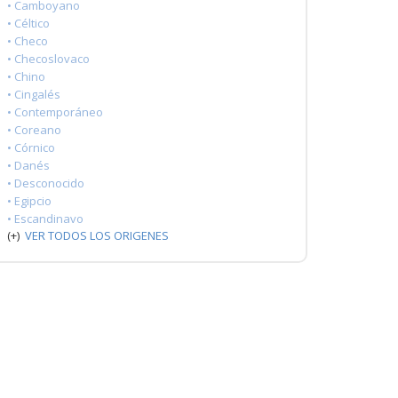
• Camboyano
• Céltico
• Checo
• Checoslovaco
• Chino
• Cingalés
• Contemporáneo
• Coreano
• Córnico
• Danés
• Desconocido
• Egipcio
• Escandinavo
(+)
VER TODOS LOS ORIGENES