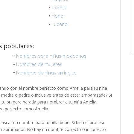
•
Carola
a
•
Honor
•
Lucena
s populares:
•
Nombres para niñas mexicanos
•
Nombres de mujeres
•
Nombres de niñas en ingles
ando con el nombre perfecto como Amelia para tu niña
r madre o padre o inclusive antes de estar embarazada? Si
es tu primera parada para nombrar a tu niña Amelia,
re perfecto como Amelia.
uscar un nombre para tu niña bebé. Si bien el proceso
oco abrumador. No hay un nombre correcto o incorrecto