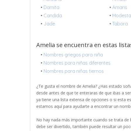
•
Damita
•
Amaris
•
Candida
•
Modest
•
Jade
•
Tabora
Amelia se encuentra en estas lista
•
Nombres griegos para niña
•
Nombres para niñas diferentes
•
Nombres para niñas tiernos
¿Te gusta el nombre de Amelia? ¿Has estado soñ
desde antes de que te enteraras de que ibas a se
ya tiene una lista extensa de opciones o si esta 
estamos aquí para ayudarte a encontrar un nomb
No hay nada más importante cuando se trata de b
debe ser divertido, también puede resultar un p