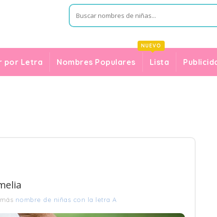
NUEVO
 por Letra
Nombres Populares
Lista
Publicid
melia
 más
nombre de niñas con la letra A