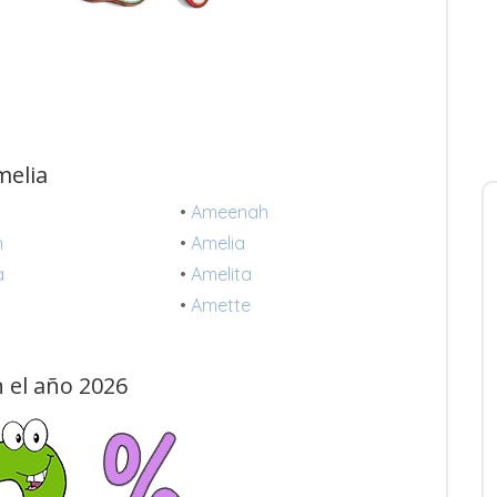
melia
•
Ameenah
h
•
Amelia
a
•
Amelita
•
Amette
 el año 2026