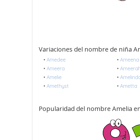
Variaciones del nombre de niña A
•
Amedee
•
Ameena
•
Ameera
•
Ameera
•
Amelie
•
Amelind
•
Amethyst
•
Ametta
Popularidad del nombre Amelia en