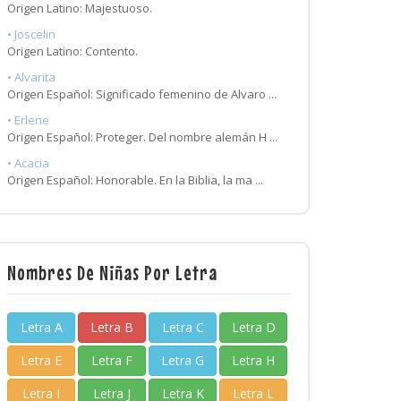
Origen Latino: Majestuoso.
• Joscelin
Origen Latino: Contento.
• Alvarita
Origen Español: Significado femenino de Alvaro ...
• Erlene
Origen Español: Proteger. Del nombre alemán H ...
• Acacia
Origen Español: Honorable. En la Biblia, la ma ...
Nombres De Niñas Por Letra
Letra A
Letra B
Letra C
Letra D
Letra E
Letra F
Letra G
Letra H
Letra I
Letra J
Letra K
Letra L