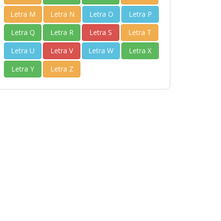
Letra M
Letra N
Letra O
Letra P
Letra Q
Letra R
Letra S
Letra T
Letra U
Letra V
Letra W
Letra X
Letra Y
Letra Z