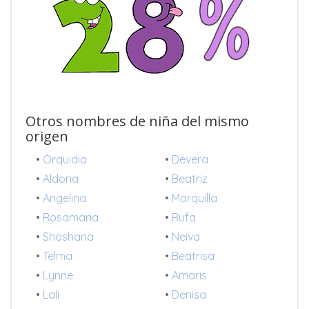
Otros nombres de niña del mismo
origen
•
Orquidia
•
Devera
•
Aldona
•
Beatriz
•
Angelina
•
Marquilla
•
Rosamaria
•
Rufa
•
Shoshana
•
Neiva
•
Telma
•
Beatrisa
•
Lynne
•
Amaris
•
Lali
•
Denisa