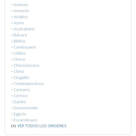
• Arameo
• Armenio
• Asiático
• Asirio
• Australiano
• Bávaro
• Bíblico
• Camboyano
• Céltico
• Checo
• Checoslovaco
• Chino
• Cingalés
• Contemporáneo
• Coreano
• Córnico
• Danés
• Desconocido
• Egipcio
• Escandinavo
(+)
VER TODOS LOS ORIGENES