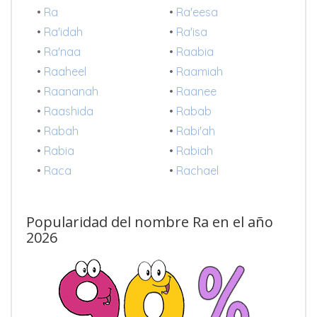
•
Ra
•
Ra'eesa
•
Ra'idah
•
Ra'isa
•
Ra'naa
•
Raabia
•
Raaheel
•
Raamiah
•
Raananah
•
Raanee
•
Raashida
•
Rabab
•
Rabah
•
Rabi'ah
•
Rabia
•
Rabiah
•
Raca
•
Rachael
Popularidad del nombre Ra en el año
2026