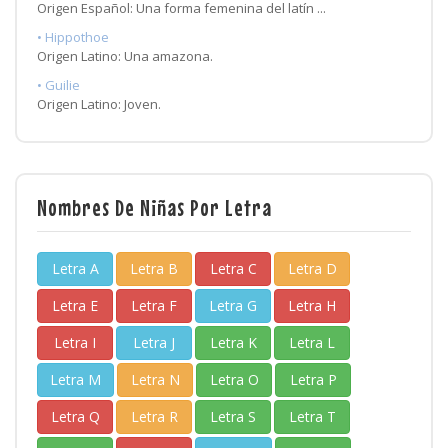
Origen Español: Una forma femenina del latín ...
• Hippothoe
Origen Latino: Una amazona.
• Guilie
Origen Latino: Joven.
Nombres De Niñas Por Letra
Letra A
Letra B
Letra C
Letra D
Letra E
Letra F
Letra G
Letra H
Letra I
Letra J
Letra K
Letra L
Letra M
Letra N
Letra O
Letra P
Letra Q
Letra R
Letra S
Letra T