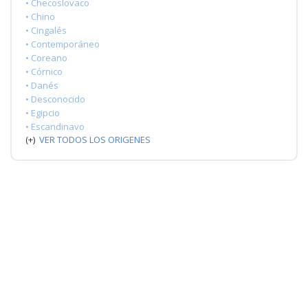
• Checoslovaco
• Chino
• Cingalés
• Contemporáneo
• Coreano
• Córnico
• Danés
• Desconocido
• Egipcio
• Escandinavo
(+)
VER TODOS LOS ORIGENES