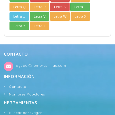
Letra Q
Letra R
Letra S
Letra T
Letra U
Letra V
Letra W
Letra X
Letra Y
Letra Z
CONTACTO
ayuda@nombresninas.com
INFORMACIÓN
Contacto
Nombres Populares
HERRAMIENTAS
Buscar por Origen