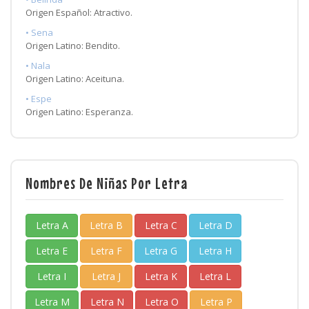
Origen Español: Atractivo.
• Sena
Origen Latino: Bendito.
• Nala
Origen Latino: Aceituna.
• Espe
Origen Latino: Esperanza.
Nombres De Niñas Por Letra
Letra A
Letra B
Letra C
Letra D
Letra E
Letra F
Letra G
Letra H
Letra I
Letra J
Letra K
Letra L
Letra M
Letra N
Letra O
Letra P