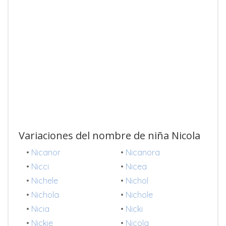
Variaciones del nombre de niña Nicola
•
Nicanor
•
Nicanora
•
Nicci
•
Nicea
•
Nichele
•
Nichol
•
Nichola
•
Nichole
•
Nicia
•
Nicki
•
Nickie
•
Nicola