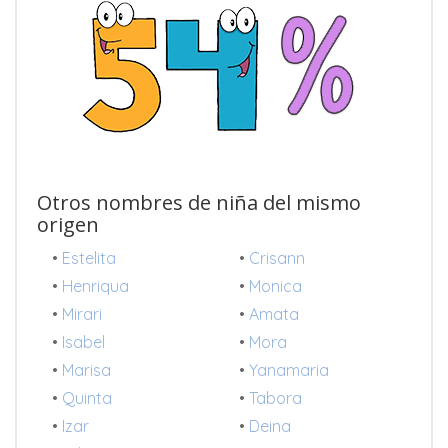
Otros nombres de niña del mismo
origen
•
Estelita
•
Crisann
•
Henriqua
•
Monica
•
Mirari
•
Amata
•
Isabel
•
Mora
•
Marisa
•
Yanamaria
•
Quinta
•
Tabora
•
Izar
•
Deina