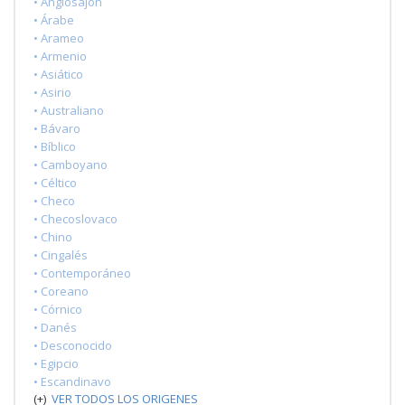
• Anglosajón
• Árabe
• Arameo
• Armenio
• Asiático
• Asirio
• Australiano
• Bávaro
• Bíblico
• Camboyano
• Céltico
• Checo
• Checoslovaco
• Chino
• Cingalés
• Contemporáneo
• Coreano
• Córnico
• Danés
• Desconocido
• Egipcio
• Escandinavo
(+)
VER TODOS LOS ORIGENES