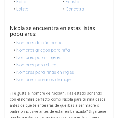
•
Edita
•
Fausta
•
Lolitta
•
Concetta
Nicola se encuentra en estas listas
populares:
•
Nombres de niña arabes
•
Nombres griegos para niña
•
Nombres para mujeres
•
Nombres para chicas
•
Nombres para niñas en ingles
•
Nombres coreanos de mujer
¿Te gusta el nombre de Nicola? ¿Has estado soñando
con el nombre perfecto como Nicola para tu niña desde
antes de que te enteraras de que ibas a ser madre o
padre o inclusive antes de estar embarazada? Si ya tiene
una lista extensa de opciones o si esta es tu primera