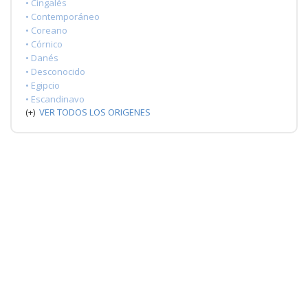
• Cingalés
• Contemporáneo
• Coreano
• Córnico
• Danés
• Desconocido
• Egipcio
• Escandinavo
(+)
VER TODOS LOS ORIGENES