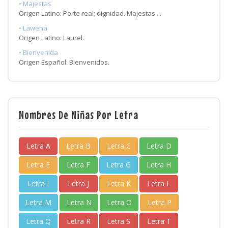
• Majestas
Origen Latino: Porte real; dignidad. Majestas ...
• Lawena
Origen Latino: Laurel.
• Bienvenida
Origen Español: Bienvenidos.
Nombres De Niñas Por Letra
Letra A
Letra B
Letra C
Letra D
Letra E
Letra F
Letra G
Letra H
Letra I
Letra J
Letra K
Letra L
Letra M
Letra N
Letra O
Letra P
Letra Q
Letra R
Letra S
Letra T