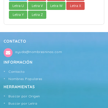
Letra U
Letra V
Letra W
Letra X
Letra Y
Letra Z
CONTACTO
ayuda@nombresninas.com
INFORMACIÓN
Contacto
Nombres Populares
HERRAMIENTAS
Buscar por Origen
Buscar por Letra