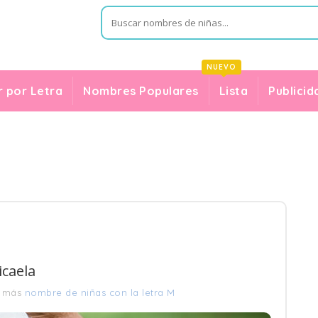
NUEVO
 por Letra
Nombres Populares
Lista
Publicid
icaela
r más
nombre de niñas con la letra M