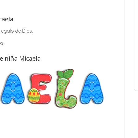
caela
regalo de Dios.
s.
e niña Micaela