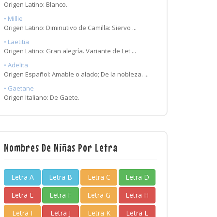
Origen Latino: Blanco.
• Millie
Origen Latino: Diminutivo de Camilla: Siervo ...
• Laetitia
Origen Latino: Gran alegría. Variante de Let ...
• Adelita
Origen Español: Amable o alado; De la nobleza. ...
• Gaetane
Origen Italiano: De Gaete.
Nombres De Niñas Por Letra
Letra A
Letra B
Letra C
Letra D
Letra E
Letra F
Letra G
Letra H
Letra I
Letra J
Letra K
Letra L