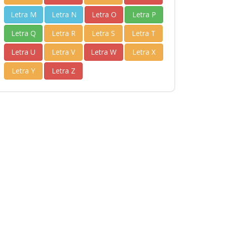
Letra M
Letra N
Letra O
Letra P
Letra Q
Letra R
Letra S
Letra T
Letra U
Letra V
Letra W
Letra X
Letra Y
Letra Z