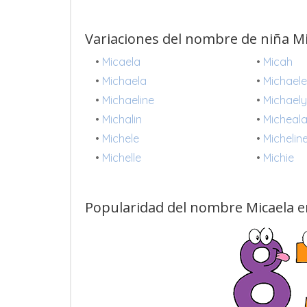
Variaciones del nombre de niña Mi
•
Micaela
•
Micah
•
Michaela
•
Michael
•
Michaeline
•
Michael
•
Michalin
•
Micheal
•
Michele
•
Michelin
•
Michelle
•
Michie
Popularidad del nombre Micaela e