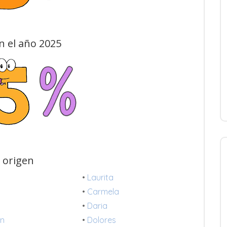
n el año 2025
 origen
•
Laurita
•
Carmela
•
Daria
en
•
Dolores