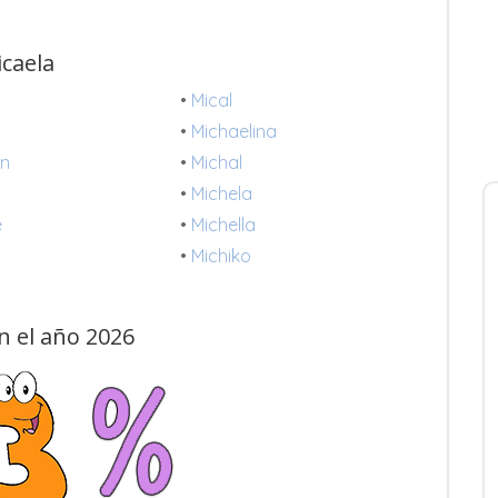
caela
•
Mical
e
•
Michaelina
yn
•
Michal
a
•
Michela
e
•
Michella
•
Michiko
n el año 2026