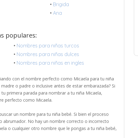
•
Brigida
•
Ana
as populares:
•
Nombres para niñas turcos
•
Nombres para niñas dulces
•
Nombres para niñas en ingles
ñando con el nombre perfecto como Micaela para tu niña
r madre o padre o inclusive antes de estar embarazada? Si
es tu primera parada para nombrar a tu niña Micaela,
re perfecto como Micaela.
uscar un nombre para tu niña bebé. Si bien el proceso
oco abrumador. No hay un nombre correcto o incorrecto
aela o cualquier otro nombre que le pongas a tu niña bebé,