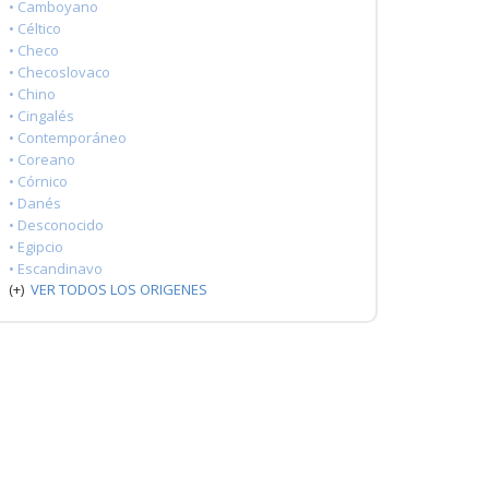
• Camboyano
• Céltico
• Checo
• Checoslovaco
• Chino
• Cingalés
• Contemporáneo
• Coreano
• Córnico
• Danés
• Desconocido
• Egipcio
• Escandinavo
(+)
VER TODOS LOS ORIGENES