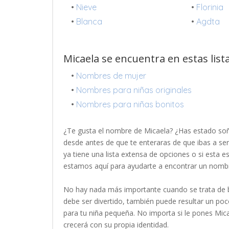
•
Nieve
•
Florinia
•
Blanca
•
Agdta
Micaela se encuentra en estas list
•
Nombres de mujer
•
Nombres para niñas originales
•
Nombres para niñas bonitos
¿Te gusta el nombre de Micaela? ¿Has estado so
desde antes de que te enteraras de que ibas a se
ya tiene una lista extensa de opciones o si esta 
estamos aquí para ayudarte a encontrar un nomb
No hay nada más importante cuando se trata de b
debe ser divertido, también puede resultar un p
para tu niña pequeña. No importa si le pones Mic
crecerá con su propia identidad.