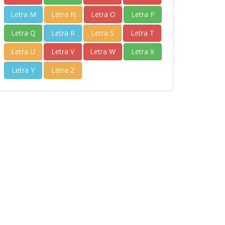
Letra M
Letra N
Letra O
Letra P
Letra Q
Letra R
Letra S
Letra T
Letra U
Letra V
Letra W
Letra X
Letra Y
Letra Z