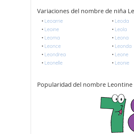
Variaciones del nombre de niña L
•
Leoarrie
•
Leoda
•
Leoine
•
Leola
•
Leoma
•
Leona
•
Leonce
•
Leonda
•
Leondrea
•
Leone
•
Leonelle
•
Leonie
Popularidad del nombre Leontine 