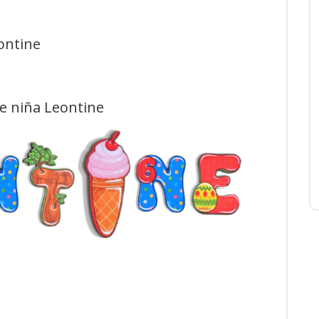
ontine
de niña Leontine