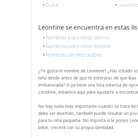
•
Dulce
•
Jovann
Leontine se encuentra en estas li
•
Nombres para niñas tiernos
•
Nombres para niñas bonitos
•
Nombres de niña arabes
¿Te gusta el nombre de Leontine? ¿Has estado s
niña desde antes de que te enteraras de que ibas 
embarazada? Si ya tiene una lista extensa de opci
Leontine, estamos aquí para ayudarte a encontr
No hay nada más importante cuando se trata de b
debe ser divertido, también puede resultar un p
para tu niña pequeña. No importa si le pones Leo
bebé, crecerá con su propia identidad.