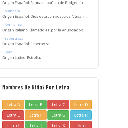
Origen Español: Forma española de Bridget: fu ...
• Manoela
Origen Español: Dios esta con nosotros. Varian ...
• Annuziata
Origen Italiano: Llamado así por la Anunciación.
• Esperanza
Origen Español: Esperanza.
• Star
Origen Latino: Estrella.
Nombres De Niñas Por Letra
Letra A
Letra B
Letra C
Letra D
Letra E
Letra F
Letra G
Letra H
Letra I
Letra J
Letra K
Letra L