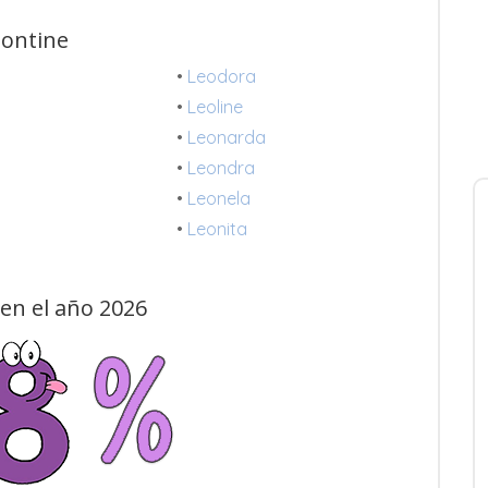
eontine
•
Leodora
•
Leoline
•
Leonarda
•
Leondra
•
Leonela
•
Leonita
en el año 2026