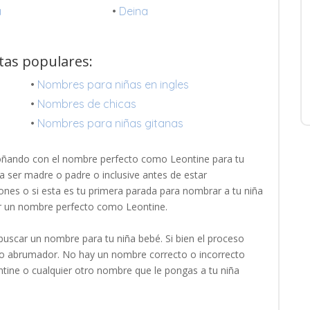
a
•
Deina
stas populares:
•
Nombres para niñas en ingles
•
Nombres de chicas
•
Nombres para niñas gitanas
oñando con el nombre perfecto como Leontine para tu
a ser madre o padre o inclusive antes de estar
ones o si esta es tu primera parada para nombrar a tu niña
ar un nombre perfecto como Leontine.
uscar un nombre para tu niña bebé. Si bien el proceso
oco abrumador. No hay un nombre correcto o incorrecto
ntine o cualquier otro nombre que le pongas a tu niña