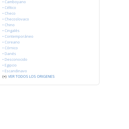
• Camboyano
• Céltico
• Checo
• Checoslovaco
• Chino
• Cingalés
• Contemporáneo
• Coreano
• Córnico
• Danés
• Desconocido
• Egipcio
• Escandinavo
(+)
VER TODOS LOS ORIGENES