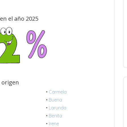
en el año 2025
 origen
•
Carmela
•
Buena
•
Larunda
•
Benita
•
Irene