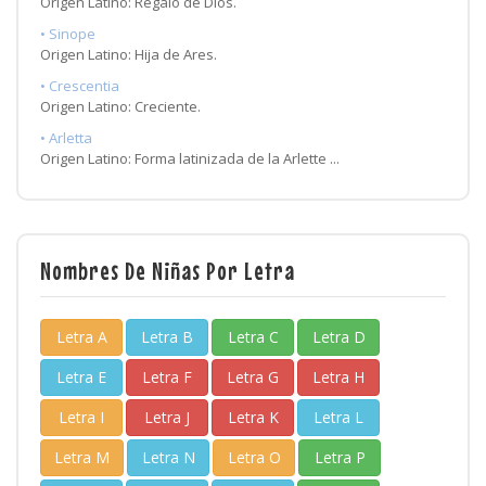
Origen Latino: Regalo de Dios.
• Sinope
Origen Latino: Hija de Ares.
• Crescentia
Origen Latino: Creciente.
• Arletta
Origen Latino: Forma latinizada de la Arlette ...
Nombres De Niñas Por Letra
Letra A
Letra B
Letra C
Letra D
Letra E
Letra F
Letra G
Letra H
Letra I
Letra J
Letra K
Letra L
Letra M
Letra N
Letra O
Letra P