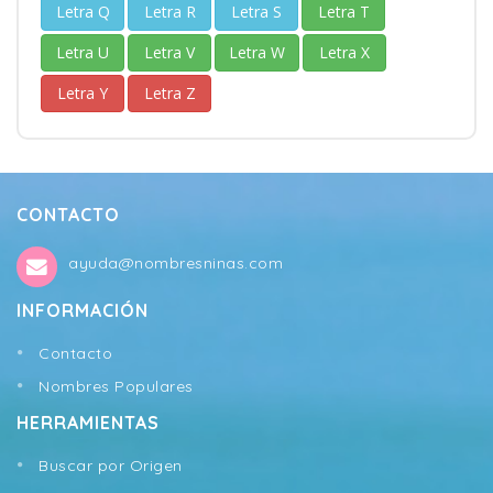
Letra Q
Letra R
Letra S
Letra T
Letra U
Letra V
Letra W
Letra X
Letra Y
Letra Z
CONTACTO
ayuda@nombresninas.com
INFORMACIÓN
Contacto
Nombres Populares
HERRAMIENTAS
Buscar por Origen