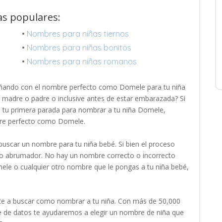
as populares:
•
Nombres para niñas tiernos
•
Nombres para niñas bonitos
•
Nombres para niñas romanos
ñando con el nombre perfecto como Domele para tu niña
r madre o padre o inclusive antes de estar embarazada? Si
es tu primera parada para nombrar a tu niña Domele,
bre perfecto como Domele.
uscar un nombre para tu niña bebé. Si bien el proceso
oco abrumador. No hay un nombre correcto o incorrecto
ele o cualquier otro nombre que le pongas a tu niña bebé,
e a buscar como nombrar a tu niña. Con más de 50,000
de datos te ayudaremos a elegir un nombre de niña que