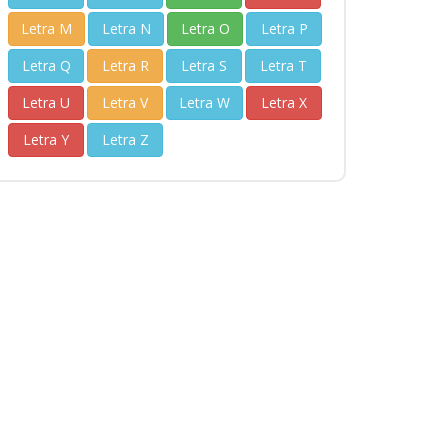
Letra M
Letra N
Letra O
Letra P
Letra Q
Letra R
Letra S
Letra T
Letra U
Letra V
Letra W
Letra X
Letra Y
Letra Z