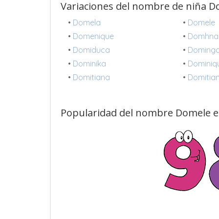
Variaciones del nombre de niña 
•
Domela
•
Domele
•
Domenique
•
Domhnal
•
Domiduca
•
Doming
•
Dominika
•
Dominiq
•
Domitiana
•
Domitia
Popularidad del nombre Domele e