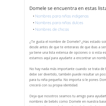
Domele se encuentra en estas list
•
Nombres para niñas indigenas
•
Nombres para niñas dulces
•
Nombres de chicas
¿Te gusta el nombre de Domele? ¿Has estado so
desde antes de que te enteraras de que ibas a se
ya tiene una lista extensa de opciones o si esta 
estamos aquí para ayudarte a encontrar un nom
No hay nada más importante cuando se trata de b
debe ser divertido, también puede resultar un p
para tu niña pequeña. No importa si le pones Dom
crecerá con su propia identidad.
Deja que nosotros seamos tu amigo para ayudart
nombres de bebés como Domele en nuestra base 