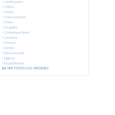
• Camboyano
• Céltico
• Checo
• Checoslovaco
• Chino
• Cingalés
• Contemporáneo
• Coreano
• Córnico
• Danés
• Desconocido
• Egipcio
• Escandinavo
(+)
VER TODOS LOS ORIGENES