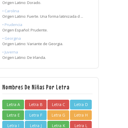
Origen Latino: Dorado.
• Carolina
Origen Latino: Fuerte. Una forma latinizada d ...
• Prudencia
Origen Español: Prudente.
• Georgina
Origen Latino: Variante de Georgia.
• Juverna
Origen Latino: De Irlanda.
Nombres De Niñas Por Letra
Letra A
Letra B
Letra C
Letra D
Letra E
Letra F
Letra G
Letra H
Letra I
Letra J
Letra K
Letra L