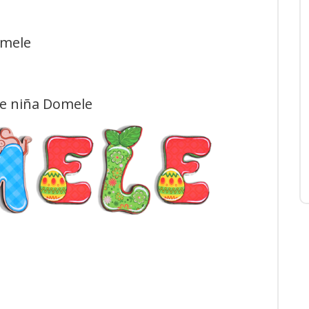
omele
de niña Domele