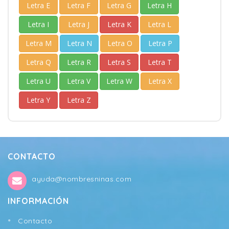
Letra E
Letra F
Letra G
Letra H
Letra I
Letra J
Letra K
Letra L
Letra M
Letra N
Letra O
Letra P
Letra Q
Letra R
Letra S
Letra T
Letra U
Letra V
Letra W
Letra X
Letra Y
Letra Z
CONTACTO
ayuda@nombresninas.com
INFORMACIÓN
Contacto