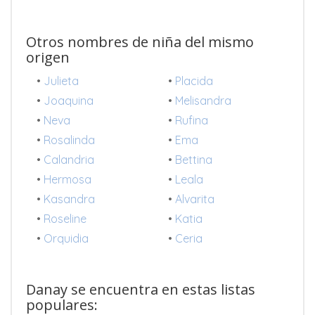
Otros nombres de niña del mismo
origen
•
Julieta
•
Placida
•
Joaquina
•
Melisandra
•
Neva
•
Rufina
•
Rosalinda
•
Ema
•
Calandria
•
Bettina
•
Hermosa
•
Leala
•
Kasandra
•
Alvarita
•
Roseline
•
Katia
•
Orquidia
•
Ceria
Danay se encuentra en estas listas
populares: