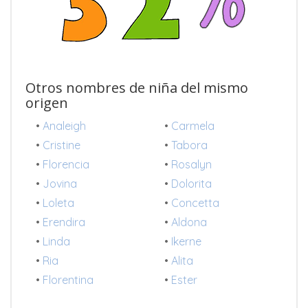
Otros nombres de niña del mismo
origen
•
Analeigh
•
Carmela
•
Cristine
•
Tabora
•
Florencia
•
Rosalyn
•
Jovina
•
Dolorita
•
Loleta
•
Concetta
•
Erendira
•
Aldona
•
Linda
•
Ikerne
•
Ria
•
Alita
•
Florentina
•
Ester