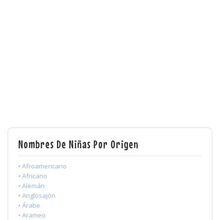
Nombres De Niñas Por Origen
• Afroamericano
• Africano
• Alemán
• Anglosajón
• Árabe
• Arameo