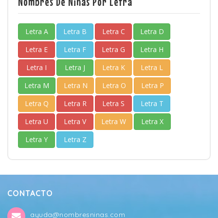
Nombres De Niñas Por Letra
Letra A
Letra B
Letra C
Letra D
Letra E
Letra F
Letra G
Letra H
Letra I
Letra J
Letra K
Letra L
Letra M
Letra N
Letra O
Letra P
Letra Q
Letra R
Letra S
Letra T
Letra U
Letra V
Letra W
Letra X
Letra Y
Letra Z
CONTACTO
ayuda@nombresninas.com