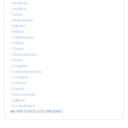
• Armenio
• Asiático
• Asirio
• Australiano
• Bávaro
• Bíblico
• Camboyano
• Céltico
• Checo
• Checoslovaco
• Chino
• Cingalés
• Contemporáneo
• Coreano
• Córnico
• Danés
• Desconocido
• Egipcio
• Escandinavo
(+)
VER TODOS LOS ORIGENES