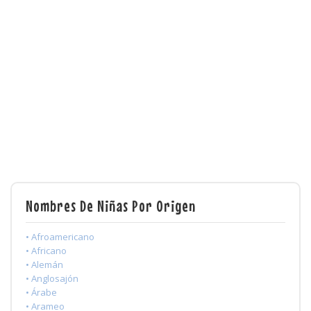
Nombres De Niñas Por Origen
• Afroamericano
• Africano
• Alemán
• Anglosajón
• Árabe
• Arameo