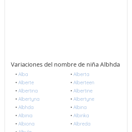
Variaciones del nombre de niña Albhda
•
Alba
•
Alberta
•
Alberte
•
Alberteen
•
Albertina
•
Albertine
•
Albertyna
•
Albertyne
•
Albhda
•
Albina
•
Albinia
•
Albinka
•
Albiona
•
Albreda
•
Albula