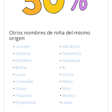
Otros nombres de niña del mismo
origen
•
Josune
•
Garabina
•
Garbina
•
Domenica
•
Estrellita
•
Godalupe
•
Brisha
•
Ib
•
Luisa
•
Crista
•
Consuela
•
Maria
•
Itsaso
•
Mimi
•
Faqueza
•
Beatriz
•
Estephanie
•
Leala