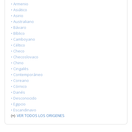
• Armenio
• Asiático
• Asirio
• Australiano
• Bávaro
• Bíblico
• Camboyano
• Céltico
• Checo
• Checoslovaco
• Chino
• Cingalés
• Contemporáneo
• Coreano
• Córnico
• Danés
• Desconocido
• Egipcio
• Escandinavo
(+)
VER TODOS LOS ORIGENES