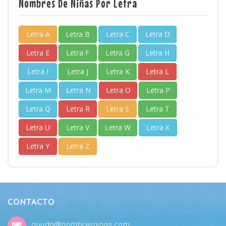
Nombres De Niñas Por Letra
Letra A
Letra B
Letra C
Letra D
Letra E
Letra F
Letra G
Letra H
Letra I
Letra J
Letra K
Letra L
Letra M
Letra N
Letra O
Letra P
Letra Q
Letra R
Letra S
Letra T
Letra U
Letra V
Letra W
Letra X
Letra Y
Letra Z
CONTACTO
ayuda@nombresninas.com