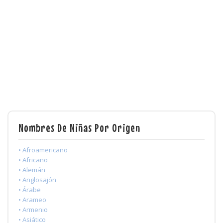
Nombres De Niñas Por Origen
• Afroamericano
• Africano
• Alemán
• Anglosajón
• Árabe
• Arameo
• Armenio
• Asiático