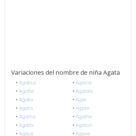
Variaciones del nombre de niña Agata
•
Agabus
•
Agacia
•
Agafia
•
Agalaia
•
Agalia
•
Agar
•
Agata
•
Agate
•
Agatha
•
Agathe
•
Agathi
•
Agaton
•
Agaue
•
Agave