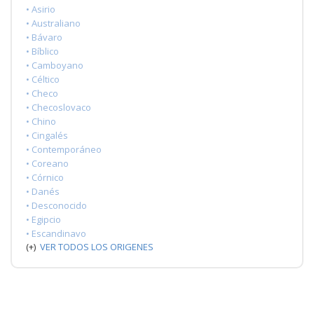
• Asirio
• Australiano
• Bávaro
• Bíblico
• Camboyano
• Céltico
• Checo
• Checoslovaco
• Chino
• Cingalés
• Contemporáneo
• Coreano
• Córnico
• Danés
• Desconocido
• Egipcio
• Escandinavo
(+)
VER TODOS LOS ORIGENES