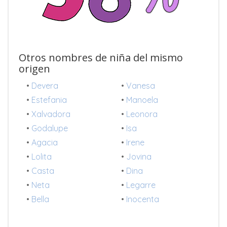
Otros nombres de niña del mismo
origen
•
Devera
•
Vanesa
•
Estefania
•
Manoela
•
Xalvadora
•
Leonora
•
Godalupe
•
Isa
•
Agacia
•
Irene
•
Lolita
•
Jovina
•
Casta
•
Dina
•
Neta
•
Legarre
•
Bella
•
Inocenta