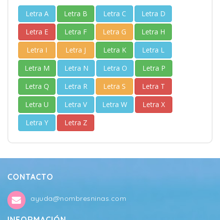
Letra A
Letra B
Letra C
Letra D
Letra E
Letra F
Letra G
Letra H
Letra I
Letra J
Letra K
Letra L
Letra M
Letra N
Letra O
Letra P
Letra Q
Letra R
Letra S
Letra T
Letra U
Letra V
Letra W
Letra X
Letra Y
Letra Z
CONTACTO
ayuda@nombresninas.com
INFORMACIÓN