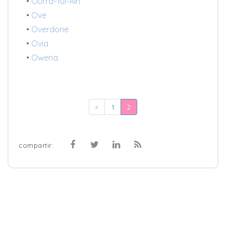
•
Ourra-Tul-Ain
•
Ove
•
Overdone
•
Ovia
•
Owena
1
2
«
compartir: