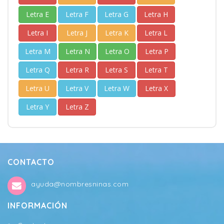
Letra E
Letra F
Letra G
Letra H
Letra I
Letra J
Letra K
Letra L
Letra M
Letra N
Letra O
Letra P
Letra Q
Letra R
Letra S
Letra T
Letra U
Letra V
Letra W
Letra X
Letra Y
Letra Z
CONTACTO
ayuda@nombresninas.com
INFORMACIÓN