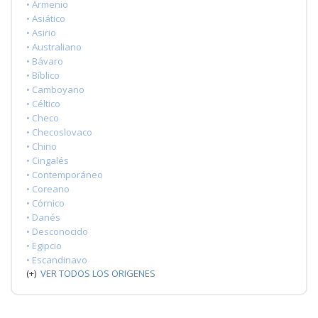
• Armenio
• Asiático
• Asirio
• Australiano
• Bávaro
• Bíblico
• Camboyano
• Céltico
• Checo
• Checoslovaco
• Chino
• Cingalés
• Contemporáneo
• Coreano
• Córnico
• Danés
• Desconocido
• Egipcio
• Escandinavo
(+)
VER TODOS LOS ORIGENES