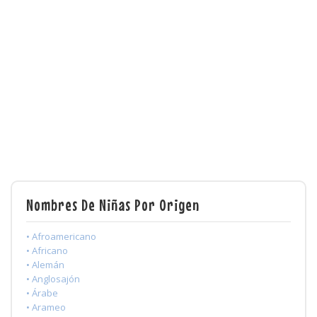
Nombres De Niñas Por Origen
• Afroamericano
• Africano
• Alemán
• Anglosajón
• Árabe
• Arameo