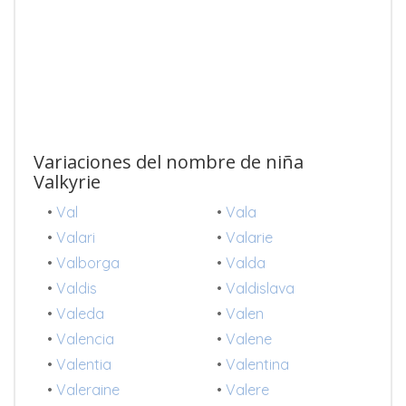
Variaciones del nombre de niña
Valkyrie
•
Val
•
Vala
•
Valari
•
Valarie
•
Valborga
•
Valda
•
Valdis
•
Valdislava
•
Valeda
•
Valen
•
Valencia
•
Valene
•
Valentia
•
Valentina
•
Valeraine
•
Valere