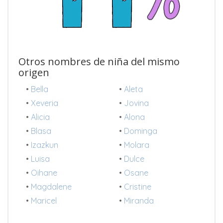
Otros nombres de niña del mismo
origen
•
Bella
•
Aleta
•
Xeveria
•
Jovina
•
Alicia
•
Alona
•
Blasa
•
Dominga
•
Izazkun
•
Molara
•
Luisa
•
Dulce
•
Oihane
•
Osane
•
Magdalene
•
Cristine
•
Maricel
•
Miranda