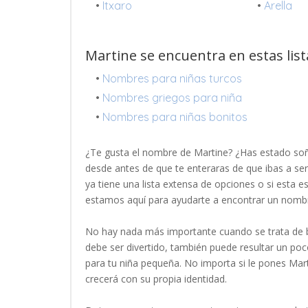
•
Itxaro
•
Arella
Martine se encuentra en estas lis
•
Nombres para niñas turcos
•
Nombres griegos para niña
•
Nombres para niñas bonitos
¿Te gusta el nombre de Martine? ¿Has estado so
desde antes de que te enteraras de que ibas a se
ya tiene una lista extensa de opciones o si esta 
estamos aquí para ayudarte a encontrar un nomb
No hay nada más importante cuando se trata de b
debe ser divertido, también puede resultar un p
para tu niña pequeña. No importa si le pones Mar
crecerá con su propia identidad.