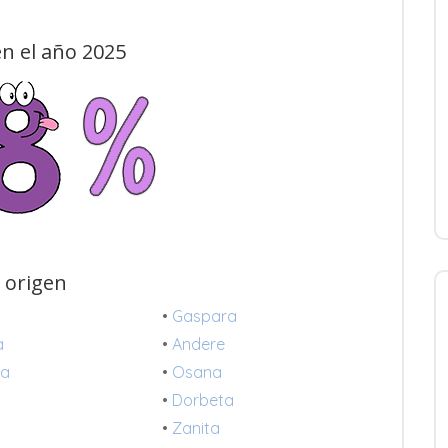
n el año 2025
 origen
•
Gaspara
a
•
Andere
ra
•
Osana
•
Dorbeta
•
Zanita