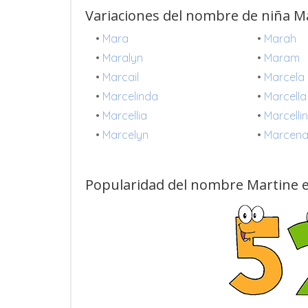
Variaciones del nombre de niña M
•
Mara
•
Marah
•
Maralyn
•
Maram
•
Marcail
•
Marcela
•
Marcelinda
•
Marcella
•
Marcellia
•
Marcelli
•
Marcelyn
•
Marcen
Popularidad del nombre Martine e