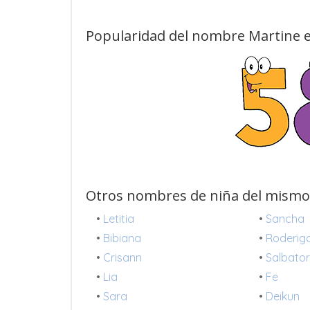
Popularidad del nombre Martine e
Otros nombres de niña del mismo
•
Letitia
•
Sancha
•
Bibiana
•
Roderig
•
Crisann
•
Salbato
•
Lia
•
Fe
•
Sara
•
Deikun