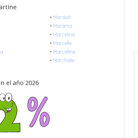
artine
•
Maralah
•
Marama
•
Marcelina
•
Marcelle
na
•
Marcelline
a
•
Marchelle
n el año 2026