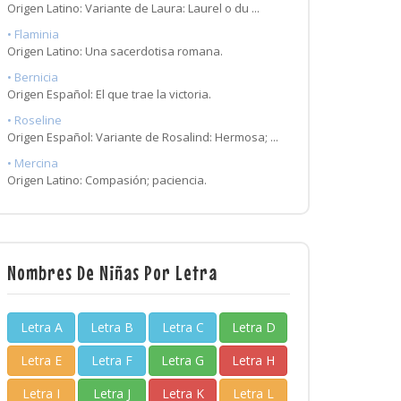
Origen Latino: Variante de Laura: Laurel o du ...
• Flaminia
Origen Latino: Una sacerdotisa romana.
• Bernicia
Origen Español: El que trae la victoria.
• Roseline
Origen Español: Variante de Rosalind: Hermosa; ...
• Mercina
Origen Latino: Compasión; paciencia.
Nombres De Niñas Por Letra
Letra A
Letra B
Letra C
Letra D
Letra E
Letra F
Letra G
Letra H
Letra I
Letra J
Letra K
Letra L