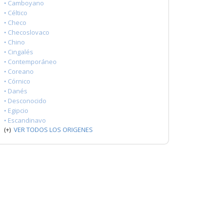
• Camboyano
• Céltico
• Checo
• Checoslovaco
• Chino
• Cingalés
• Contemporáneo
• Coreano
• Córnico
• Danés
• Desconocido
• Egipcio
• Escandinavo
(+)
VER TODOS LOS ORIGENES