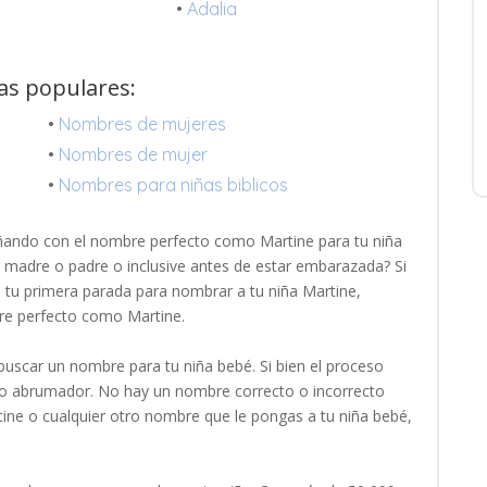
•
Adalia
tas populares:
•
Nombres de mujeres
•
Nombres de mujer
•
Nombres para niñas biblicos
ñando con el nombre perfecto como Martine para tu niña
r madre o padre o inclusive antes de estar embarazada? Si
es tu primera parada para nombrar a tu niña Martine,
re perfecto como Martine.
uscar un nombre para tu niña bebé. Si bien el proceso
oco abrumador. No hay un nombre correcto o incorrecto
tine o cualquier otro nombre que le pongas a tu niña bebé,