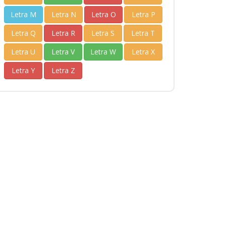
Letra M
Letra N
Letra O
Letra P
Letra Q
Letra R
Letra S
Letra T
Letra U
Letra V
Letra W
Letra X
Letra Y
Letra Z