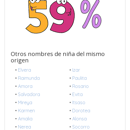
Otros nombres de niña del mismo
origen
•
Elvera
•
Izar
•
Raimunda
•
Paulita
•
Amora
•
Rosario
•
Salvadora
•
Evita
•
Mireya
•
Itsaso
•
Karmen
•
Dorotea
•
Amalia
•
Alonsa
•
Nerea
•
Socorro