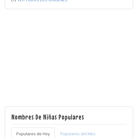
Nombres De Niñas Populares
Populares de Hoy
Populares del Mes