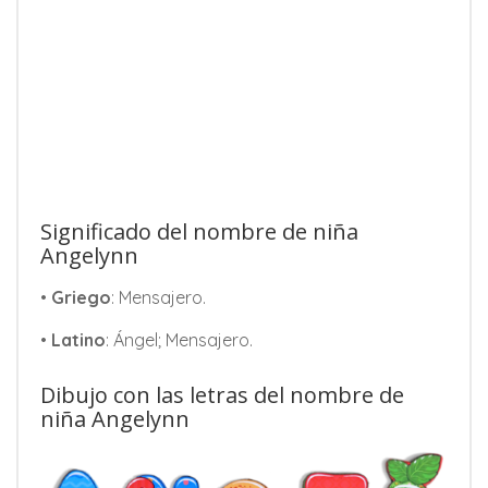
Significado del nombre de niña
Angelynn
•
Griego
: Mensajero.
•
Latino
: Ángel; Mensajero.
Dibujo con las letras del nombre de
niña Angelynn