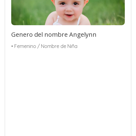
Genero del nombre Angelynn
• Femenino / Nombre de Niña