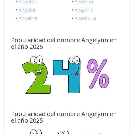
•
Angelica
•
Angelika
•
Angeliki
•
Angelina
•
Angeline
•
Angelique
Popularidad del nombre Angelynn en
el año 2026
Popularidad del nombre Angelynn en
el año 2025