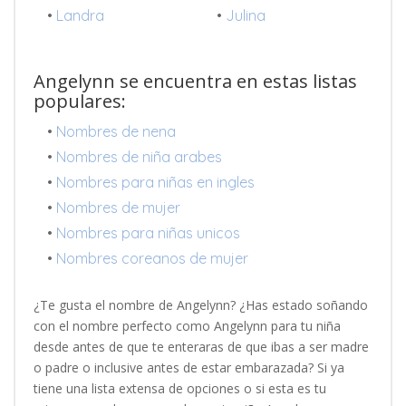
•
Landra
•
Julina
Angelynn se encuentra en estas listas
populares:
•
Nombres de nena
•
Nombres de niña arabes
•
Nombres para niñas en ingles
•
Nombres de mujer
•
Nombres para niñas unicos
•
Nombres coreanos de mujer
¿Te gusta el nombre de Angelynn? ¿Has estado soñando
con el nombre perfecto como Angelynn para tu niña
desde antes de que te enteraras de que ibas a ser madre
o padre o inclusive antes de estar embarazada? Si ya
tiene una lista extensa de opciones o si esta es tu