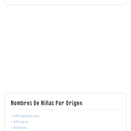
Nombres De Niñas Por Origen
• Afroamericano
• Africano
• Alemán